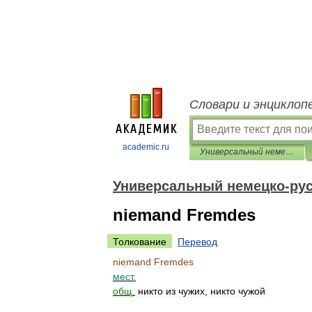
Словари и энциклоп
academic.ru
Универсальный немецко-русский словарь
Универсальный немецко-рус
niemand Fremdes
Толкование
Перевод
niemand
Fremdes
мест
.
общ
.
никто
из
чужих
,
никто
чужой