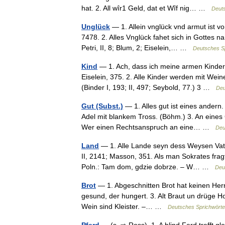
hat. 2. All wîr1 Geld, dat et Wîf nig… …
Deuts
Unglück
— 1. Allein vnglück vnd armut ist vo
7478. 2. Alles Vnglück fahet sich in Gottes n
Petri, II, 8; Blum, 2; Eiselein,… …
Deutsches Sp
Kind
— 1. Ach, dass ich meine armen Kinder 
Eiselein, 375. 2. Alle Kinder werden mit Wei
(Binder I, 193; II, 497; Seybold, 77.) 3 …
Deu
Gut (Subst.)
— 1. Alles gut ist eines andern.
Adel mit blankem Tross. (Böhm.) 3. An eines G
Wer einen Rechtsanspruch an eine… …
Deu
Land
— 1. Alle Lande seyn dess Weysen Vatte
II, 2141; Masson, 351. Als man Sokrates frag
Poln.: Tam dom, gdzie dobrze. – W… …
Deu
Brot
— 1. Abgeschnitten Brot hat keinen Herrn
gesund, der hungert. 3. Alt Braut un drüge Holt
Wein sind Kleister. –… …
Deutsches Sprichwörte