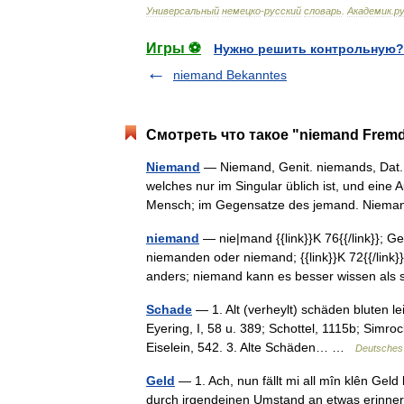
Универсальный
немецко
-
русский
словарь
.
Академик
.
ру
Игры ⚽
Нужно решить контрольную?
niemand Bekanntes
Смотреть что такое "niemand Fremd
Niemand
— Niemand, Genit. niemands, Dat. 
welches nur im Singular üblich ist, und eine 
Mensch; im Gegensatze des jemand. Ni
niemand
— nie|mand {{link}}K 76{{/link}}; 
niemanden oder niemand; {{link}}K 72{{/link}
anders; niemand kann es besser wissen al
Schade
— 1. Alt (verheylt) schäden bluten leic
Eyering, I, 58 u. 389; Schottel, 1115b; Simro
Eiselein, 542. 3. Alte Schäden… …
Deutsches 
Geld
— 1. Ach, nun fällt mi all mîn klên Geld
durch irgendeinen Umstand an etwas erinnert 