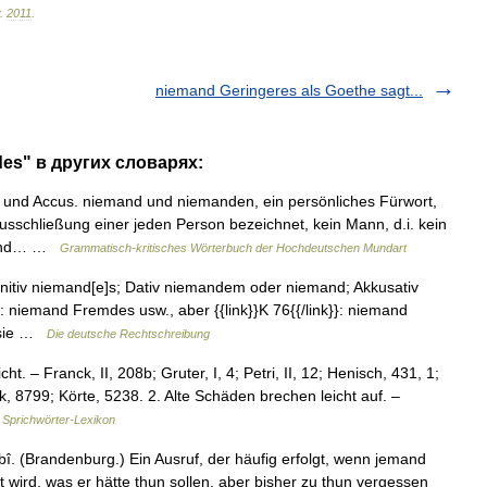
.
2011
.
niemand Geringeres als Goethe sagt...
es" в других словарях:
und Accus. niemand und niemanden, ein persönliches Fürwort,
Ausschließung einer jeden Person bezeichnet, kein Mann, d.i. kein
emand… …
Grammatisch-kritisches Wörterbuch der Hochdeutschen Mundart
Genitiv niemand[e]s; Dativ niemandem oder niemand; Akkusativ
}: niemand Fremdes usw., aber {{link}}K 76{{/link}}: niemand
s sie …
Die deutsche Rechtschreibung
ht. – Franck, II, 208b; Gruter, I, 4; Petri, II, 12; Henisch, 431, 1;
ck, 8799; Körte, 5238. 2. Alte Schäden brechen leicht auf. –
Sprichwörter-Lexikon
 bî. (Brandenburg.) Ein Ausruf, der häufig erfolgt, wenn jemand
wird, was er hätte thun sollen, aber bisher zu thun vergessen