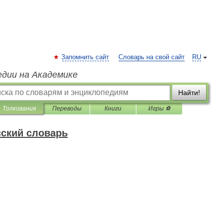
Запомнить сайт
Словарь на свой сайт
RU
едии на Академике
Найти!
Толкования
Переводы
Книги
Игры ⚽
ский словарь