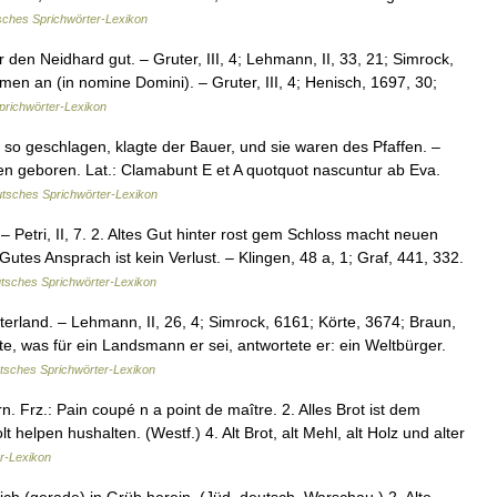
ches Sprichwörter-Lexikon
r den Neidhard gut. – Gruter, III, 4; Lehmann, II, 33, 21; Simrock,
amen an (in nomine Domini). – Gruter, III, 4; Henisch, 1697, 30;
richwörter-Lexikon
so geschlagen, klagte der Bauer, und sie waren des Pfaffen. –
nen geboren. Lat.: Clamabunt E et A quotquot nascuntur ab Eva.
tsches Sprichwörter-Lexikon
 – Petri, II, 7. 2. Altes Gut hinter rost gem Schloss macht neuen
utes Ansprach ist kein Verlust. – Klingen, 48 a, 1; Graf, 441, 332.
tsches Sprichwörter-Lexikon
rland. – Lehmann, II, 26, 4; Simrock, 6161; Körte, 3674; Braun,
te, was für ein Landsmann er sei, antwortete er: ein Weltbürger.
tsches Sprichwörter-Lexikon
. Frz.: Pain coupé n a point de maître. 2. Alles Brot ist dem
 helpen hushalten. (Westf.) 4. Alt Brot, alt Mehl, alt Holz und alter
r-Lexikon