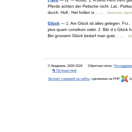
Pferd
— (s. ⇨ Ross). 1. A blind Ferd trefft gl
Pferde achten der Peitsche nicht. Lat.: Psitta
durch. Holl.: Het hollen is… …
Deutsches Spric
Glück
— 1. Am Glück ist alles gelegen. Frz.:
plus quam consilium valet. 2. Bâr d s Glück h
Bei grossem Glück bedarf man gute… …
De
© Академик, 2000-2026
Обратная связь:
Техподдерж
👣 Путешествия
Экспорт словарей на сайты
, сделанные на PHP,
Jo