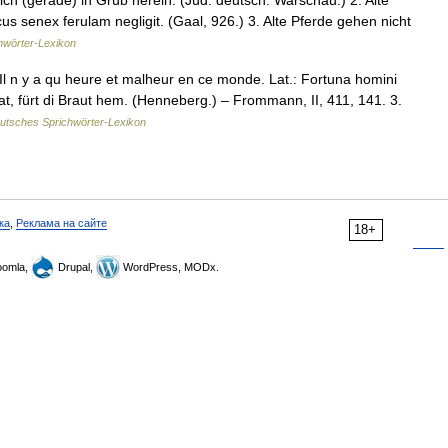
eich (gerade) in Grüb herein. (Jüd. deutsch. Warschau.) 2. Alte
cus senex ferulam negligit. (Gaal, 926.) 3. Alte Pferde gehen nicht
hwörter-Lexikon
 Il n y a qu heure et malheur en ce monde. Lat.: Fortuna homini
at, fürt di Braut hem. (Henneberg.) – Frommann, II, 411, 141. 3.
utsches Sprichwörter-Lexikon
ка
,
Реклама на сайте
18+
omla,
Drupal,
WordPress, MODx.